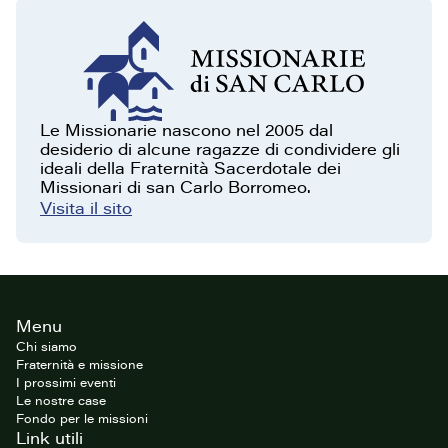
Le Missionarie nascono nel 2005 dal
desiderio di alcune ragazze di condividere gli
ideali della Fraternità Sacerdotale dei
Missionari di san Carlo Borromeo.
Visita il sito
Footer
Menu
del
sito
Chi siamo
Fraternità e missione
I prossimi eventi
Le nostre case
Fondo per le missioni
Link utili