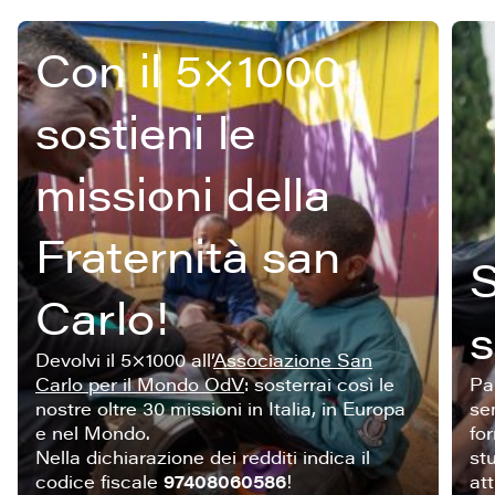
Con il 5×1000
sostieni le
missioni della
Fraternità san
S
Carlo!
s
Devolvi il 5×1000 all’
Associazione San
Carlo per il Mondo OdV
: sosterrai così le
Pa
nostre oltre 30 missioni in Italia, in Europa
se
e nel Mondo.
fo
Nella dichiarazione dei redditi indica il
stu
codice fiscale
97408060586
!
att