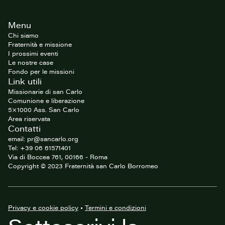
Footer
Menu
del
sito
Chi siamo
Fraternità e missione
I prossimi eventi
Le nostre case
Fondo per le missioni
Link utili
Missionarie di san Carlo
Comunione e liberazione
5×1000 Ass. San Carlo
Area riservata
Contatti
email: pr@sancarlo.org
Tel: +39 06 61571401
Via di Boccea 761, 00166 - Roma
Copyright © 2023 Fraternità san Carlo Borromeo
Privacy e cookie policy
•
Termini e condizioni