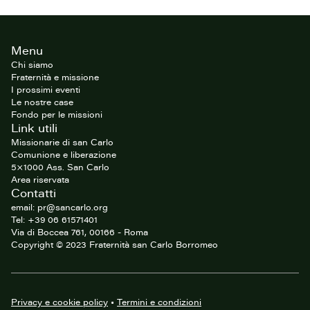
Footer
Menu
del
sito
Chi siamo
Fraternità e missione
I prossimi eventi
Le nostre case
Fondo per le missioni
Link utili
Missionarie di san Carlo
Comunione e liberazione
5×1000 Ass. San Carlo
Area riservata
Contatti
email: pr@sancarlo.org
Tel: +39 06 61571401
Via di Boccea 761, 00166 - Roma
Copyright © 2023 Fraternità san Carlo Borromeo
Privacy e cookie policy
•
Termini e condizioni