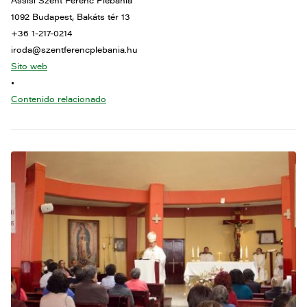
Assisi Szent Ferenc Plébánia
1092 Budapest, Bakáts tér 13
+36 1-217-0214
iroda@szentferencplebania.hu
Sito web
•
Contenido relacionado