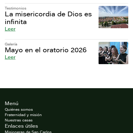
Testimonios
La misericordia de Dios es
infinita
Leer
Galería
Mayo en el oratorio 2026
Leer
Footer
Menú
del
website
Quiénes somos
Fraternidad y misión
Nuestras casas
Enlaces útiles
Misioneras de San Carlos