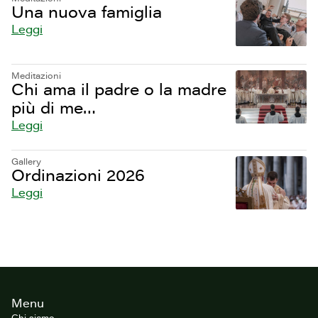
Una nuova famiglia
Leggi
Meditazioni
Chi ama il padre o la madre
più di me…
Leggi
Gallery
Ordinazioni 2026
Leggi
Footer
Menu
del
sito
Chi siamo