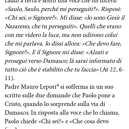
caddi a terra e sentii una voce che mi diceva:
«Saulo, Saulo, perché mi perseguiti?». Risposi:
«Chi sei, o Signore?». Mi disse: «Io sono Gesù il
Nazareno, che tu perseguiti». Quelli che erano
con me videro la luce, ma non udirono colui
che mi parlava. Io dissi allora: «Che devo fare,
Signore?». E il Signore mi disse: «Alzati e
prosegui verso Damasco; là sarai informato di
tutto ciò che è stabilito che tu faccia»
(At 22, 6-
11).
4
Padre Mauro Lepori
si sofferma in un suo
scritto sulle due domande che Paolo pone a
Cristo, quando lo sorprende sulla via di
Damasco. In risposta alla voce che lo chiama,
Paolo chiede «Chi sei?» e «Che cosa devo