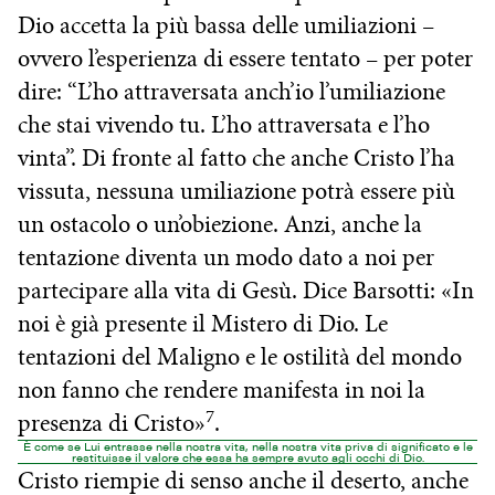
Dio accetta la più bassa delle umiliazioni –
ovvero l’esperienza di essere tentato – per poter
dire: “L’ho attraversata anch’io l’umiliazione
che stai vivendo tu. L’ho attraversata e l’ho
vinta”. Di fronte al fatto che anche Cristo l’ha
vissuta, nessuna umiliazione potrà essere più
un ostacolo o un’obiezione. Anzi, anche la
tentazione diventa un modo dato a noi per
partecipare alla vita di Gesù. Dice Barsotti: «In
noi è già presente il Mistero di Dio. Le
tentazioni del Maligno e le ostilità del mondo
non fanno che rendere manifesta in noi la
7
presenza di Cristo»
.
È come se Lui entrasse nella nostra vita, nella nostra vita priva di significato e le
restituisse il valore che essa ha sempre avuto agli occhi di Dio.
Cristo riempie di senso anche il deserto, anche