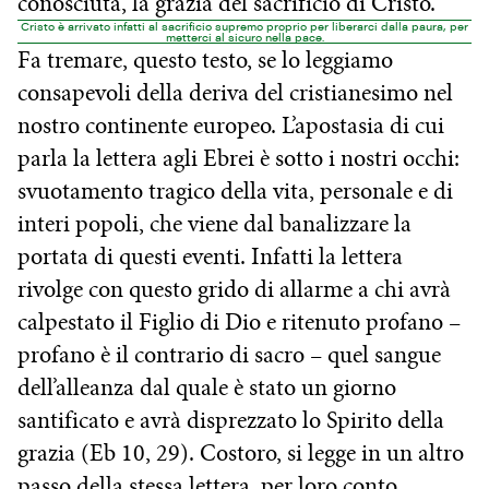
conosciuta, la grazia del sacrificio di Cristo.
Cristo è arrivato infatti al sacrificio supremo proprio per liberarci dalla paura, per
metterci al sicuro nella pace.
Fa tremare, questo testo, se lo leggiamo
consapevoli della deriva del cristianesimo nel
nostro continente europeo. L’apostasia di cui
parla la lettera agli Ebrei è sotto i nostri occhi:
svuotamento tragico della vita, personale e di
interi popoli, che viene dal banalizzare la
portata di questi eventi. Infatti la lettera
rivolge con questo grido di allarme a chi avrà
calpestato il Figlio di Dio e ritenuto profano –
profano è il contrario di sacro – quel sangue
dell’alleanza dal quale è stato un giorno
santificato e avrà disprezzato lo Spirito della
grazia (Eb 10, 29). Costoro, si legge in un altro
passo della stessa lettera, per loro conto