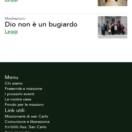
Meditazioni
Dio non è un bugiardo
Leggi
Footer
Menu
del
sito
Chi siamo
Fraternità e missione
I prossimi eventi
Le nostre case
Fondo per le missioni
Link utili
Missionarie di san Carlo
Comunione e liberazione
5×1000 Ass. San Carlo