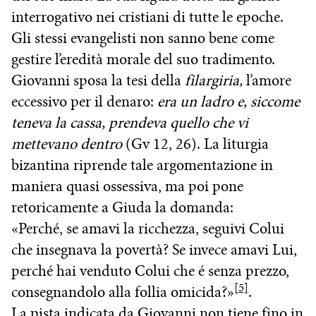
interrogativo nei cristiani di tutte le epoche.
Gli stessi evangelisti non sanno bene come
gestire l’eredità morale del suo tradimento.
Giovanni sposa la tesi della
filargiria,
l’amore
eccessivo per il denaro:
era un ladro e, siccome
teneva la cassa, prendeva quello che vi
mettevano dentro
(Gv 12, 26). La liturgia
bizantina riprende tale argomentazione in
maniera quasi ossessiva, ma poi pone
retoricamente a Giuda la domanda:
«Perché, se amavi la ricchezza, seguivi Colui
che insegnava la povertà? Se invece amavi Lui,
perché hai venduto Colui che é senza prezzo,
[5]
consegnandolo alla follia omicida?»
.
La pista indicata da Giovanni non tiene fino in