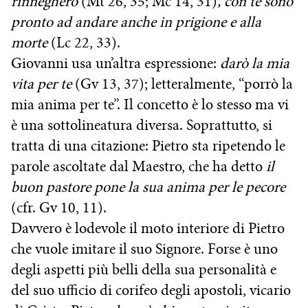
rinnegherò
(Mt 26, 35; Mc 14, 31)
, con te sono
pronto ad andare anche in prigione e alla
morte
(Lc 22, 33).
Giovanni usa un’altra espressione:
darò la mia
vita per te
(Gv 13, 37); letteralmente, “porrò la
mia anima per te”. Il concetto è lo stesso ma vi
è una sottolineatura diversa. Soprattutto, si
tratta di una citazione: Pietro sta ripetendo le
parole ascoltate dal Maestro, che ha detto
il
buon pastore pone la sua anima per le pecore
(cfr. Gv 10, 11).
Davvero è lodevole il moto interiore di Pietro
che vuole imitare il suo Signore. Forse è uno
degli aspetti più belli della sua personalità e
del suo ufficio di corifeo degli apostoli, vicario