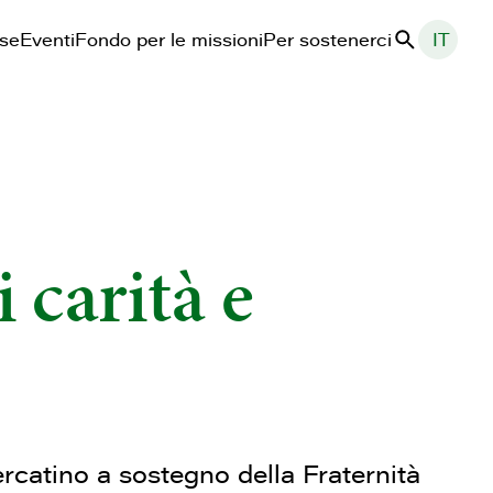
ase
Eventi
Fondo per le missioni
Per sostenerci
IT
Cerca
 carità e
ercatino a sostegno della Fraternità