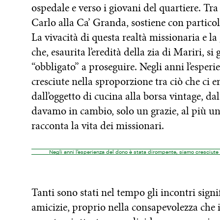
ospedale e verso i giovani del quartiere. Tr
Carlo alla Ca’ Granda, sostiene con particol
La vivacità di questa realtà missionaria e la
che, esaurita l’eredità della zia di Mariri, s
“obbligato” a proseguire. Negli anni l’esper
cresciute nella sproporzione tra ciò che ci e
dall’oggetto di cucina alla borsa vintage, dal 
davamo in cambio, solo un grazie, al più u
racconta la vita dei missionari.
Negli anni l’esperienza del dono è stata dirompente, siamo cresciute 
Tanti sono stati nel tempo gli incontri sign
amicizie, proprio nella consapevolezza che 