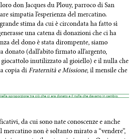
a loro don Jacques du Plouy, parroco di San
are simpatia l’esperienza del mercatino.
 grande stima da cui è circondata ha fatto sì
i generasse una catena di donazioni che ci ha
ienza del dono è stata dirompente, siamo
ra donato (dall’abito firmato all’argento,
giocattolo inutilizzato al gioiello) e il nulla che
na copia di
Fraternità e Missione
, il mensile che
nella sproporzione tra ciò che ci era donato e il nulla che davamo in cambio.
ificativi, da cui sono nate conoscenze e anche
il mercatino non è soltanto mirato a “vendere”,