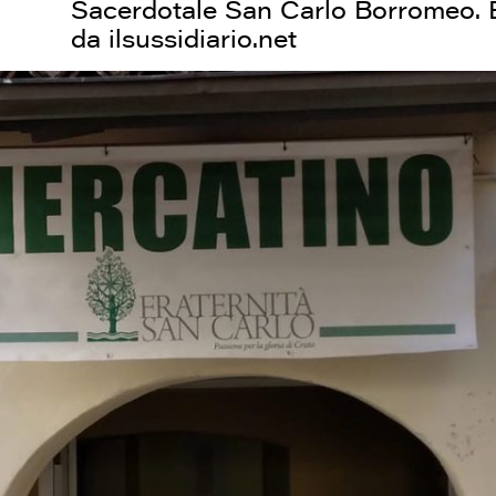
Sacerdotale San Carlo Borromeo. E
da ilsussidiario.net