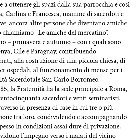
 a ottenere gli spazi dalla sua parrocchia e così
ta, Carlina e Francesca, mamme di sacerdoti e
sive, ancora altre persone che diventano amiche
to chiamiamo “Le amiche del mercatino”.
anno – primavera e autunno – con i quali sono
 Kenya, Cile e Paraguay, contribuendo
erati, alla costruzione di una piccola chiesa, di
per ospedali, al funzionamento di mense per i
rnità Sacerdotale San Carlo Borromeo.
, la Fraternità ha la sede principale a Roma,
 centocinquanta sacerdoti e venti seminaristi.
raverso la presenza di case in cui tre o più
nione tra loro, condividendo e accompagnando
 spesso in condizioni assai dure di privazione.
vidono l’impegno verso i malati del vicino