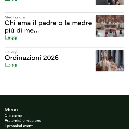
Meditazioni
Chi ama il padre o la madre
più di me…
Leggi
Gallery
Ordinazioni 2026
Leggi
Footer
Menu
del
sito
Chi siamo
Fraternità e missione
I prossimi eventi