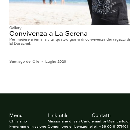
Gallery
Convivenza a La Serena
Per mettere a tema la vita, quattro giorni di convivenza dei ragazzi di
El Duraznal.
Santiago del Cile
Luglio 2026
Footer
Menu
Link utili
Contatti
del
sito
Chi siamo
Missionarie di san Carlo
email: pr@sancarlo.o
Fraternità e missione
Comunione e liberazione
Tel: +39 06 61571401