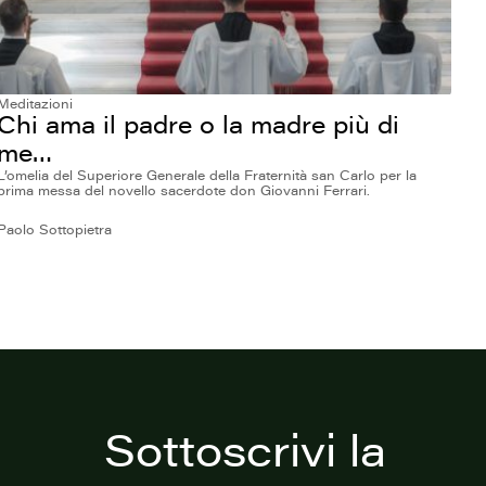
Meditazioni
Chi ama il padre o la madre più di
me…
L’omelia del Superiore Generale della Fraternità san Carlo per la
prima messa del novello sacerdote don Giovanni Ferrari.
Paolo Sottopietra
Sottoscrivi la