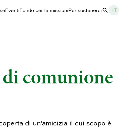
ase
Eventi
Fondo per le missioni
Per sostenerci
IT
Cerca
a di comunione
operta di un’amicizia il cui scopo è