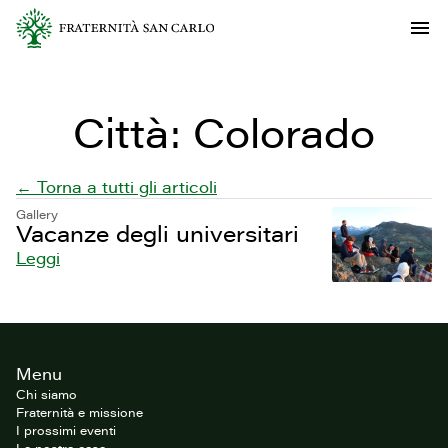
Città:
Colorado
← Torna a tutti gli articoli
Gallery
Vacanze degli universitari
Leggi
Footer
Menu
del
sito
Chi siamo
Fraternità e missione
I prossimi eventi