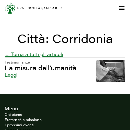
Città:
Corridonia
← Torna a tutti gli articoli
Testimonianze
La misura dell’umanità
Leggi
Footer
Menu
del
sito
Chi siamo
Fraternità e missione
I prossimi eventi