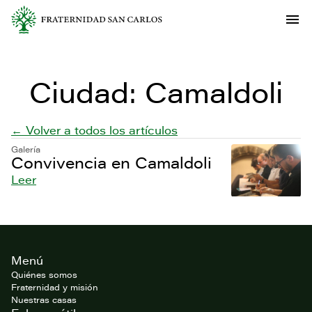
Ciudad:
Camaldoli
← Volver a todos los artículos
Galería
Convivencia en Camaldoli
Leer
Footer
Menú
del
website
Quiénes somos
Fraternidad y misión
Nuestras casas