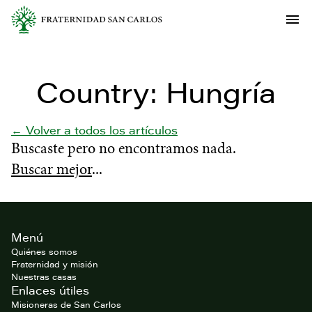
Country:
Hungría
← Volver a todos los artículos
Buscaste
pero no encontramos nada.
Buscar mejor
...
Footer
Menú
del
website
Quiénes somos
Fraternidad y misión
Nuestras casas
Enlaces útiles
Misioneras de San Carlos