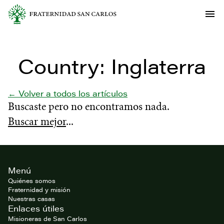
Country:
Inglaterra
← Volver a todos los artículos
Buscaste
pero no encontramos nada.
Buscar mejor
...
Footer
Menú
del
website
Quiénes somos
Fraternidad y misión
Nuestras casas
Enlaces útiles
Misioneras de San Carlos