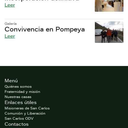
Leer
Galería
Convivencia en Pompeya
Leer
Footer
Menú
del
website
Quiénes somos
Fraternidad y misión
Nuestras casas
Enlaces útiles
Misioneras de San Carlos
Comunión y Liberación
San Carlos ODV
Contactos