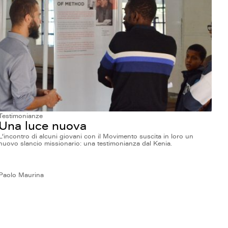
Testimonianze
Una luce nuova
L’incontro di alcuni giovani con il Movimento suscita in loro un
nuovo slancio missionario: una testimonianza dal Kenia.
Paolo Maurina