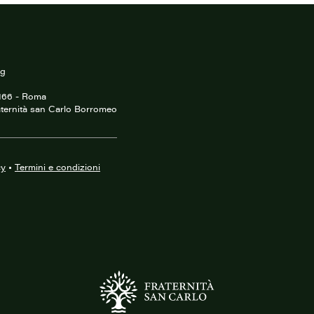
rg
0166 - Roma
ternità san Carlo Borromeo
cy
•
Termini e condizioni