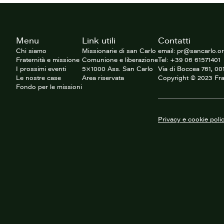
Footer
Menu
Link utili
Contatti
del
sito
Chi siamo
Missionarie di san Carlo
email: pr@sancarlo.o
Fraternità e missione
Comunione e liberazione
Tel: +39 06 61571401
I prossimi eventi
5×1000 Ass. San Carlo
Via di Boccea 761, 0
Le nostre case
Area riservata
Copyright © 2023 Fra
Fondo per le missioni
Privacy e cookie poli