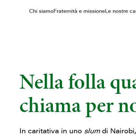
Chi siamo
Fraternità e missione
Le nostre c
Nella folla q
chiama per 
In caritativa in uno
slum
di Nairobi,