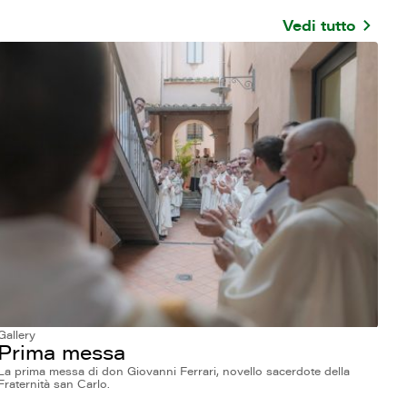
Vedi tutto
Gallery
Prima messa
La prima messa di don Giovanni Ferrari, novello sacerdote della
Fraternità san Carlo.