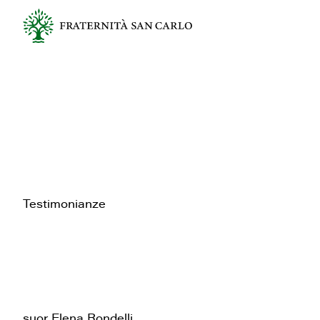
Testimonianze
suor Elena Rondelli