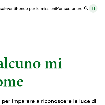
ase
Eventi
Fondo per le missioni
Per sostenerci
IT
Cerca
ualcuno mi
nome
 per imparare a riconoscere la luce di