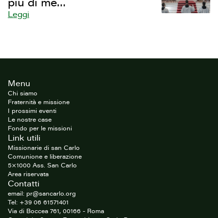
più di me…
Leggi
Footer
Menu
del
sito
Chi siamo
Fraternità e missione
I prossimi eventi
Le nostre case
Fondo per le missioni
Link utili
Missionarie di san Carlo
Comunione e liberazione
5×1000 Ass. San Carlo
Area riservata
Contatti
email: pr@sancarlo.org
Tel: +39 06 61571401
Via di Boccea 761, 00166 - Roma