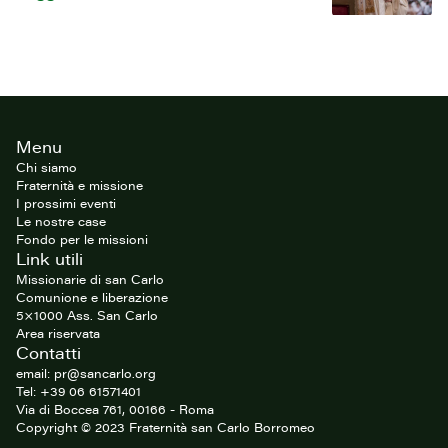
Footer
Menu
del
sito
Chi siamo
Fraternità e missione
I prossimi eventi
Le nostre case
Fondo per le missioni
Link utili
Missionarie di san Carlo
Comunione e liberazione
5×1000 Ass. San Carlo
Area riservata
Contatti
email: pr@sancarlo.org
Tel: +39 06 61571401
Via di Boccea 761, 00166 - Roma
Copyright © 2023 Fraternità san Carlo Borromeo