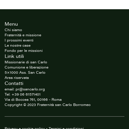
Footer
Menu
del
sito
Chi siamo
Fraternità e missione
I prossimi eventi
Le nostre case
Fondo per le missioni
Link utili
Missionarie di san Carlo
Comunione e liberazione
5×1000 Ass. San Carlo
Area riservata
Contatti
email: pr@sancarlo.org
Tel: +39 06 61571401
Via di Boccea 761, 00166 - Roma
Copyright © 2023 Fraternità san Carlo Borromeo
Privacy e cookie policy
•
Termini e condizioni