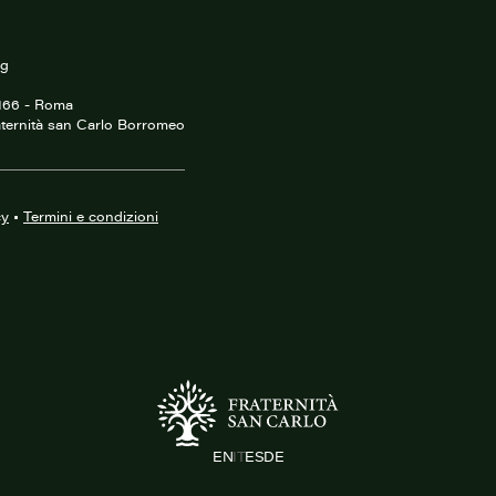
rg
0166 - Roma
ternità san Carlo Borromeo
cy
•
Termini e condizioni
EN
IT
ES
DE