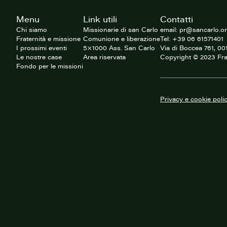
Footer
Menu
Link utili
Contatti
del
sito
Chi siamo
Missionarie di san Carlo
email: pr@sancarlo.o
Fraternità e missione
Comunione e liberazione
Tel: +39 06 61571401
I prossimi eventi
5×1000 Ass. San Carlo
Via di Boccea 761, 0
Le nostre case
Area riservata
Copyright © 2023 Fra
Fondo per le missioni
Privacy e cookie poli