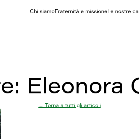
Chi siamo
Fraternità e missione
Le nostre c
re:
Eleonora 
← Torna a tutti gli articoli