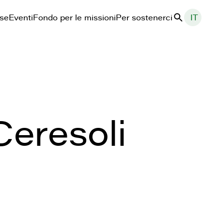
ase
Eventi
Fondo per le missioni
Per sostenerci
IT
Cerca
Ceresoli