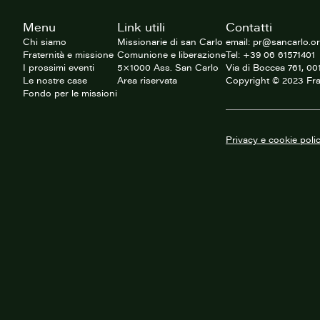
Footer
Menu
Link utili
Contatti
del
sito
Chi siamo
Missionarie di san Carlo
email: pr@sancarlo.o
Fraternità e missione
Comunione e liberazione
Tel: +39 06 61571401
I prossimi eventi
5×1000 Ass. San Carlo
Via di Boccea 761, 0
Le nostre case
Area riservata
Copyright © 2023 Fra
Fondo per le missioni
Privacy e cookie poli