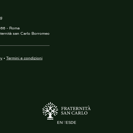
rg
0166 - Roma
ternità san Carlo Borromeo
cy
•
Termini e condizioni
EN
IT
ES
DE