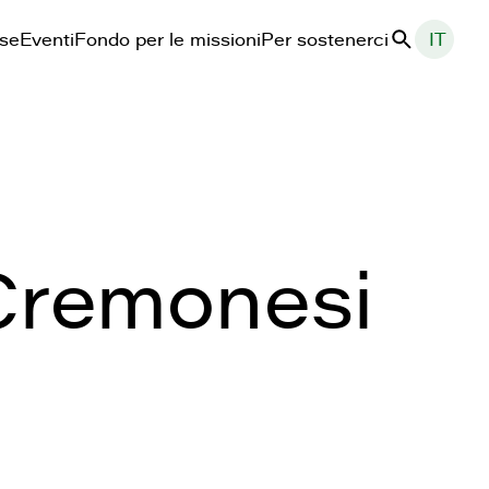
ase
Eventi
Fondo per le missioni
Per sostenerci
IT
Cerca
 Cremonesi