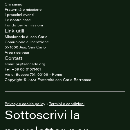
sito
Chi siamo
Fraternità e missione
I prossimi eventi
Le nostre case
Fondo per le missioni
Link utili
Missionarie di san Carlo
Comunione e liberazione
5×1000 Ass. San Carlo
Area riservata
Contatti
email: pr@sancarlo.org
Tel: +39 06 61571401
Via di Boccea 761, 00166 - Roma
Copyright © 2023 Fraternità san Carlo Borromeo
Privacy e cookie policy
•
Termini e condizioni
Sottoscrivi la