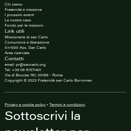
sito
Chi siamo
Fraternità e missione
I prossimi eventi
Le nostre case
Fondo per le missioni
Link utili
Missionarie di san Carlo
Comunione e liberazione
5×1000 Ass. San Carlo
Area riservata
Contatti
email: pr@sancarlo.org
Tel: +39 06 61571401
Via di Boccea 761, 00166 - Roma
Copyright © 2023 Fraternità san Carlo Borromeo
Privacy e cookie policy
•
Termini e condizioni
Sottoscrivi la