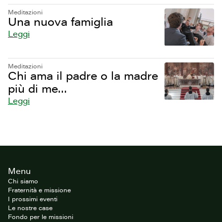
Meditazioni
Una nuova famiglia
Leggi
Meditazioni
Chi ama il padre o la madre
più di me…
Leggi
Footer
Menu
del
sito
Chi siamo
Fraternità e missione
I prossimi eventi
Le nostre case
Fondo per le missioni