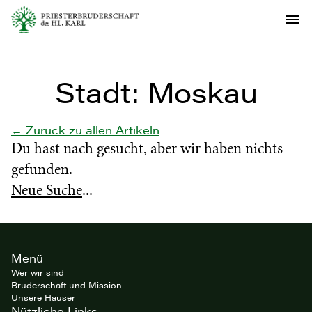
Stadt:
Moskau
← Zurück zu allen Artikeln
Du hast nach
gesucht, aber wir haben nichts
gefunden.
Neue Suche
...
Site
Menü
footer
Wer wir sind
Bruderschaft und Mission
Unsere Häuser
Nützliche Links