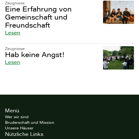
Zeugnisse
Eine Erfahrung von
Gemeinschaft und
Freundschaft
Lesen
Zeugnisse
Hab keine Angst!
Lesen
Site
Menü
footer
Wer wir sind
Bruderschaft und Mission
Unsere Häuser
Nützliche Links