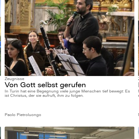
Zeugnisse
Von Gott selbst gerufen
In Turin hat eine Begegnung viele junge Menschen tief bewegt: Es
ist Christus, der sie aufruft, ihm zu folgen.
Paolo Pietroluongo