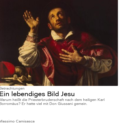
Betrachtungen
Ein lebendiges Bild Jesu
Warum heißt die Priesterbruderschaft nach dem heiligen Karl
Borromäus? Er hatte viel mit Don Giussani gemein.
Massimo Camisasca