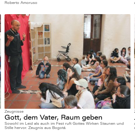
Roberto Amoruso
Zeugnisse
Gott, dem Vater, Raum geben
Sowohl im Leid als auch im Fest ruft Gottes Wirken Staunen und
Stille hervor. Zeugnis aus Bogotá.