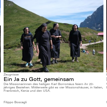
Zeugnisse
Ein Ja zu Gott, gemeinsam
Die Missionarinnen des heiligen Karl Borromäus feiern ihr 20-
jähriges Bestehen. Mittlerweile gibt es vier Missionshäuser, in Italien,
Frankreich, Kenia und den USA.
Filippo Boscagli