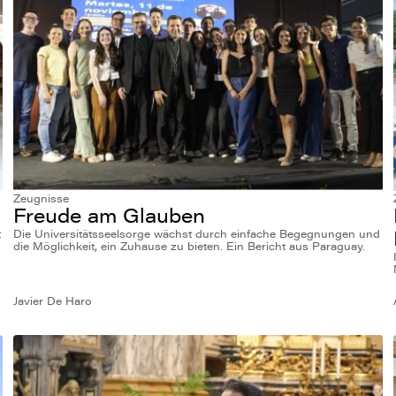
Zeugnisse
Freude am Glauben
t
Die Universitätsseelsorge wächst durch einfache Begegnungen und
die Möglichkeit, ein Zuhause zu bieten. Ein Bericht aus Paraguay.
Javier De Haro