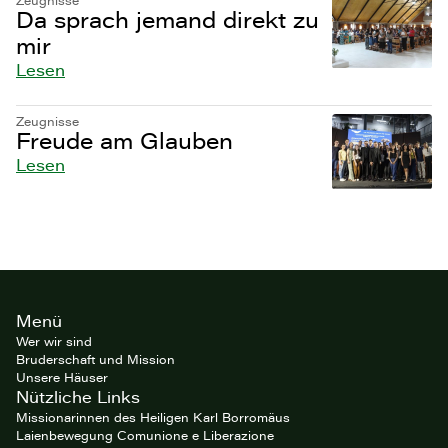
Zeugnisse
Da sprach jemand direkt zu
mir
Lesen
Zeugnisse
Freude am Glauben
Lesen
Site
Menü
footer
Wer wir sind
Bruderschaft und Mission
Unsere Häuser
Nützliche Links
Missionarinnen des Heiligen Karl Borromäus
Laienbewegung Comunione e Liberazione