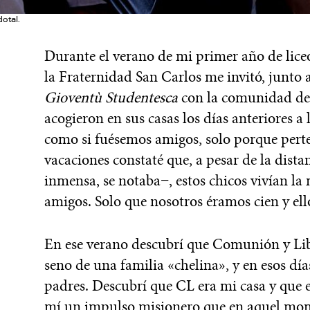
otal.
Durante el verano de mi primer año de liceo
la Fraternidad San Carlos me invitó, junto a
Gioventù Studentesca
con la comunidad de 
acogieron en sus casas los días anteriores a
como si fuésemos amigos, solo porque perte
vacaciones constaté que, a pesar de la dista
inmensa, se notaba−, estos chicos vivían l
amigos. Solo que nosotros éramos cien y ell
En ese verano descubrí que Comunión y Liber
seno de una familia «chelina», y en esos d
padres. Descubrí que CL era mi casa y que 
mí un impulso misionero que en aquel mome