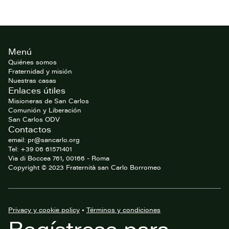
Footer
Menú
del
website
Quiénes somos
Fraternidad y misión
Nuestras casas
Enlaces útiles
Misioneras de San Carlos
Comunión y Liberación
San Carlos ODV
Contactos
email: pr@sancarlo.org
Tel: +39 06 61571401
Via di Boccea 761, 00166 - Roma
Copyright © 2023 Fraternità san Carlo Borromeo
Privacy y cookie policy
•
Términos y condiciones
Regístrese para