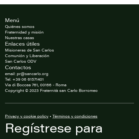
Footer
Menú
del
website
Quiénes somos
Fraternidad y misión
Nuestras casas
Enlaces útiles
Misioneras de San Carlos
Comunión y Liberación
San Carlos ODV
Contactos
email: pr@sancarlo.org
Tel: +39 06 61571401
Via di Boccea 761, 00166 - Roma
Copyright © 2023 Fraternità san Carlo Borromeo
Privacy y cookie policy
•
Términos y condiciones
Regístrese para