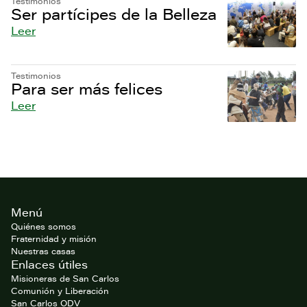
Testimonios
Ser partícipes de la Belleza
Leer
Testimonios
Para ser más felices
Leer
Footer
Menú
del
website
Quiénes somos
Fraternidad y misión
Nuestras casas
Enlaces útiles
Misioneras de San Carlos
Comunión y Liberación
San Carlos ODV