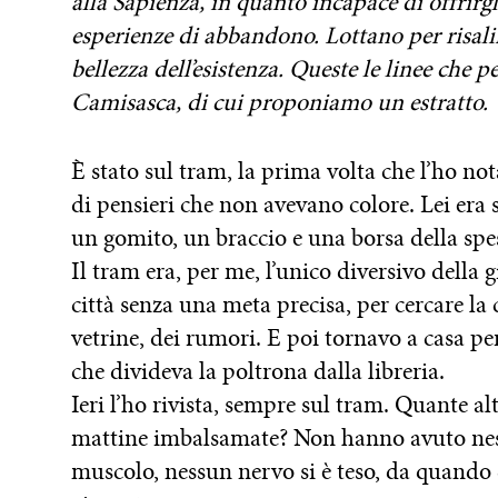
alla Sapienza, in quanto incapace di offrirg
esperienze di abbandono. Lottano per risalire
bellezza dell’esistenza. Queste le linee ch
Camisasca, di cui proponiamo un estratto.
È stato sul tram, la prima volta che l’ho n
di pensieri che non avevano colore. Lei era s
un gomito, un braccio e una borsa della spe
Il tram era, per me, l’unico diversivo della
città senza una meta precisa, per cercare la
vetrine, dei rumori. E poi tornavo a casa p
che divideva la poltrona dalla libreria.
Ieri l’ho rivista, sempre sul tram. Quante al
mattine imbalsamate? Non hanno avuto nes
muscolo, nessun nervo si è teso, da quando 