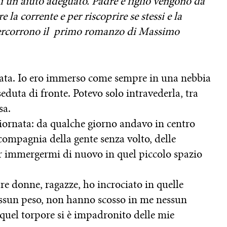
li un aiuto adeguato. Padre e figlio vengono da
 la corrente e per riscoprire se stessi e la
e percorrono il primo romanzo di Massimo
otata. Io ero immerso come sempre in una nebbia
eduta di fronte. Potevo solo intravederla, tra
sa.
 giornata: da qualche giorno andavo in centro
 compagnia della gente senza volto, delle
er immergermi di nuovo in quel piccolo spazio
tre donne, ragazze, ho incrociato in quelle
sun peso, non hanno scosso in me nessun
quel torpore si è impadronito delle mie