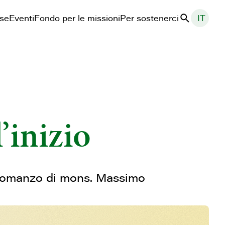
ase
Eventi
Fondo per le missioni
Per sostenerci
IT
Cerca
l’inizio
mo romanzo di mons. Massimo