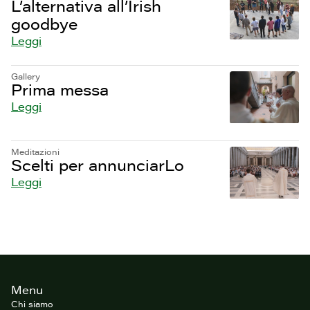
L’alternativa all’Irish
goodbye
Leggi
Gallery
Prima messa
Leggi
Meditazioni
Scelti per annunciarLo
Leggi
Footer
Menu
del
sito
Chi siamo