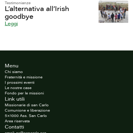
Testimonianze
L’alternativa all’Irish
goodbye
Leggi
Footer
Menu
del
sito
Chi siamo
Fraternità e missione
I prossimi eventi
Le nostre case
Fondo per le missioni
Link utili
Missionarie di san Carlo
Comunione e liberazione
5×1000 Ass. San Carlo
Area riservata
Contatti
email: pr@sancarlo.org