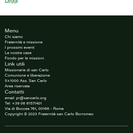
Leggi
Footer
Menu
del
sito
Chi siamo
Fraternità e missione
I prossimi eventi
Le nostre case
Fondo per le missioni
Link utili
Missionarie di san Carlo
Comunione e liberazione
5×1000 Ass. San Carlo
Area riservata
Contatti
email: pr@sancarlo.org
Tel: +39 06 61571401
Via di Boccea 761, 00166 - Roma
Copyright © 2023 Fraternità san Carlo Borromeo