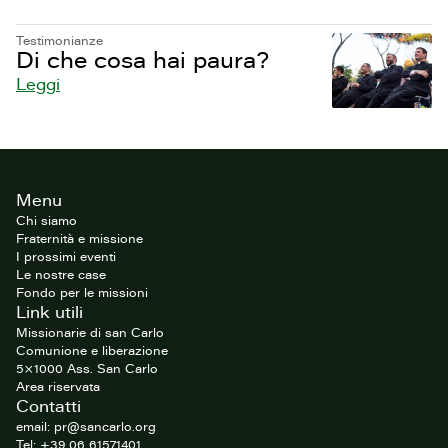
Testimonianze
Di che cosa hai paura?
Leggi
Footer
Menu
del
sito
Chi siamo
Fraternità e missione
I prossimi eventi
Le nostre case
Fondo per le missioni
Link utili
Missionarie di san Carlo
Comunione e liberazione
5×1000 Ass. San Carlo
Area riservata
Contatti
email: pr@sancarlo.org
Tel: +39 06 61571401