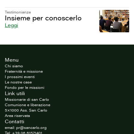
Testimonianze
Insieme per conoscerlo
Leggi
Footer
Menu
del
sito
Chi siamo
Fraternità e missione
I prossimi eventi
Le nostre case
Fondo per le missioni
Link utili
Missionarie di san Carlo
Comunione e liberazione
5×1000 Ass. San Carlo
Area riservata
Contatti
email: pr@sancarlo.org
Tel: +39 06 61571401