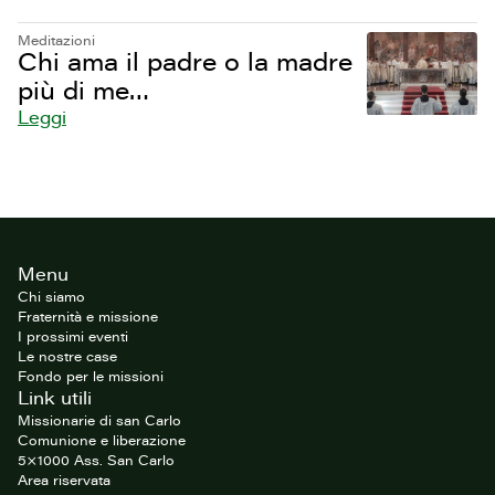
Meditazioni
Chi ama il padre o la madre
più di me…
Leggi
Footer
Menu
del
sito
Chi siamo
Fraternità e missione
I prossimi eventi
Le nostre case
Fondo per le missioni
Link utili
Missionarie di san Carlo
Comunione e liberazione
5×1000 Ass. San Carlo
Area riservata