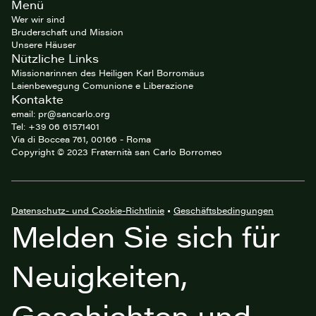
Site
Menü
footer
Wer wir sind
Bruderschaft und Mission
Unsere Häuser
Nützliche Links
Missionarinnen des Heiligen Karl Borromäus
Laienbewegung Comunione e Liberazione
Kontakte
email: pr@sancarlo.org
Tel: +39 06 61571401
Via di Boccea 761, 00166 - Roma
Copyright © 2023 Fraternità san Carlo Borromeo
Datenschutz- und Cookie-Richtlinie
•
Geschäftsbedingungen
Melden Sie sich für
Neuigkeiten,
Geschichten und