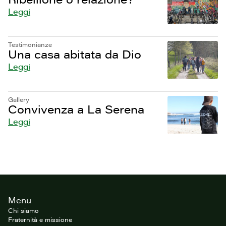
Leggi
Testimonianze
Una casa abitata da Dio
Leggi
Gallery
Convivenza a La Serena
Leggi
Footer
Menu
del
sito
Chi siamo
Fraternità e missione