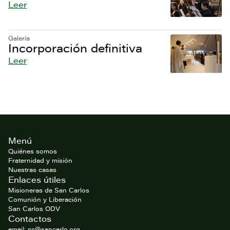
Leer
Galería
Incorporación definitiva
Leer
Footer
Menú
del
website
Quiénes somos
Fraternidad y misión
Nuestras casas
Enlaces útiles
Misioneras de San Carlos
Comunión y Liberación
San Carlos ODV
Contactos
email: pr@sancarlo.org