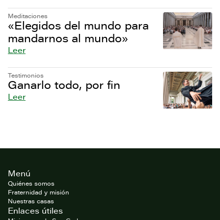
Meditaciones
«Elegidos del mundo para
mandarnos al mundo»
Leer
Testimonios
Ganarlo todo, por fin
Leer
Footer
Menú
del
website
Quiénes somos
Fraternidad y misión
Nuestras casas
Enlaces útiles