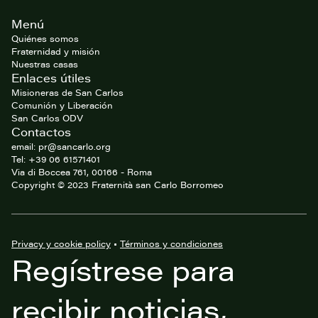
Footer
Menú
del
website
Quiénes somos
Fraternidad y misión
Nuestras casas
Enlaces útiles
Misioneras de San Carlos
Comunión y Liberación
San Carlos ODV
Contactos
email: pr@sancarlo.org
Tel: +39 06 61571401
Via di Boccea 761, 00166 - Roma
Copyright © 2023 Fraternità san Carlo Borromeo
Privacy y cookie policy
•
Términos y condiciones
Regístrese para
recibir noticias,