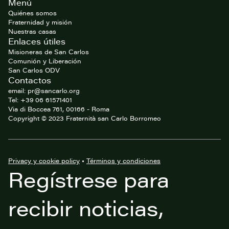
Menú
del
website
Quiénes somos
Fraternidad y misión
Nuestras casas
Enlaces útiles
Misioneras de San Carlos
Comunión y Liberación
San Carlos ODV
Contactos
email: pr@sancarlo.org
Tel: +39 06 61571401
Via di Boccea 761, 00166 - Roma
Copyright © 2023 Fraternità san Carlo Borromeo
Privacy y cookie policy
•
Términos y condiciones
Regístrese para
recibir noticias,