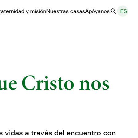
raternidad y misión
Nuestras casas
Apóyanos
ES
Buscar
ue Cristo nos
as vidas a través del encuentro con