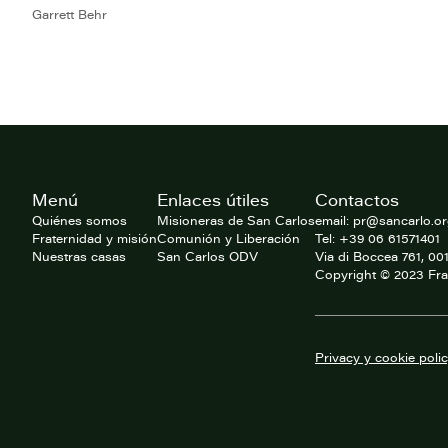
Garrett Behr
Footer
Menú
Enlaces útiles
Contactos
del
website
Quiénes somos
Misioneras de San Carlos
email: pr@sancarlo.o
Fraternidad y misión
Comunión y Liberación
Tel: +39 06 61571401
Nuestras casas
San Carlos ODV
Via di Boccea 761, 0
Copyright © 2023 Fra
Privacy y cookie poli