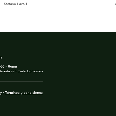
Stefano Lavelli
rg
0166 - Roma
ternità san Carlo Borromeo
cy
•
Términos y condiciones